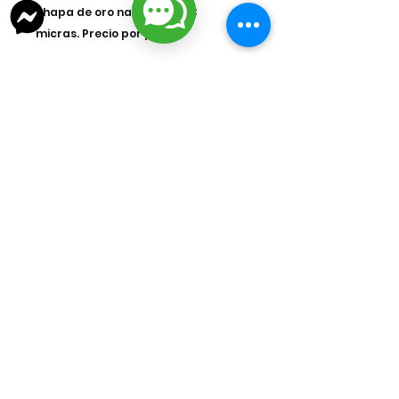
chapa de oro nacional 14k 3
micras. Precio por pieza.
Contenido
1 Pieza
Color
Dorado
Material
Chapa de Oro
Tamaño
10 Milimetros
lizarragabisuteria@gmail.com
Misión Colonial #39 | Fracc. Puerta de Hierro | Ciudad del Carmen,
Campeche, México
Cd. del Carmen Suc. Centro: : +52
938 181 3856
Cd. del Carmen Suc. San Miguel:
+52 938 405 8246
Mazatlan, Sinaloa:
+52 669 380 2884
Materiales para Bisuteria (Insumos y Componenetes para la creacion de
Bisuteria)