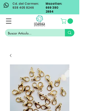
Cd. del Carmen:
Mazatlan:
938 405 8246
669 380
2884