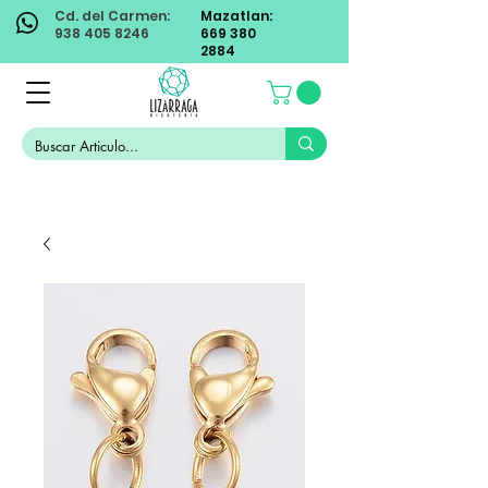
Cd. del Carmen:
Mazatlan:
938 405 8246
669 380
2884