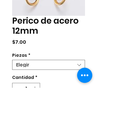
Perico de acero
12mm
Precio
$7.00
Piezas
*
Elegir
Cantidad
*
Agregar al carrito
Broche perico de acero inoxidable
de 12mm con argolla.