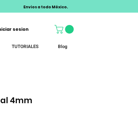
Envios a todo México.
niciar sesion
TUTORIALES
Blog
stal 4mm