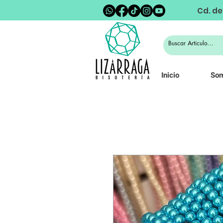
Cd. de
Inicio
So