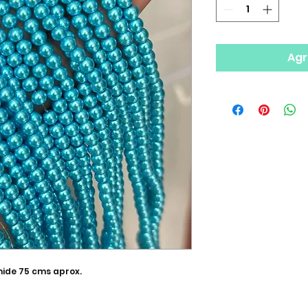
Agr
mide 75 cms aprox.