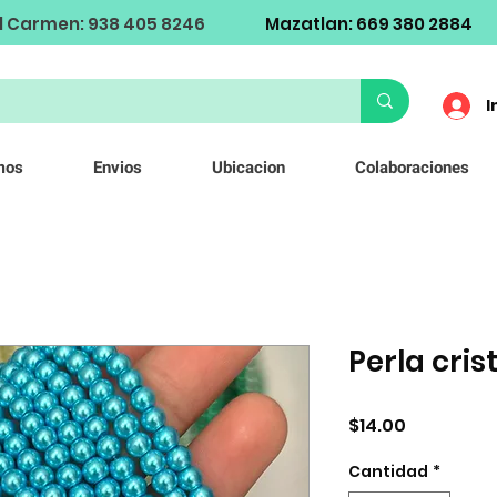
l Carmen: 938 405 8246
Mazatlan: 669 380 2884
I
mos
Envios
Ubicacion
Colaboraciones
Perla cri
Precio
$14.00
Cantidad
*