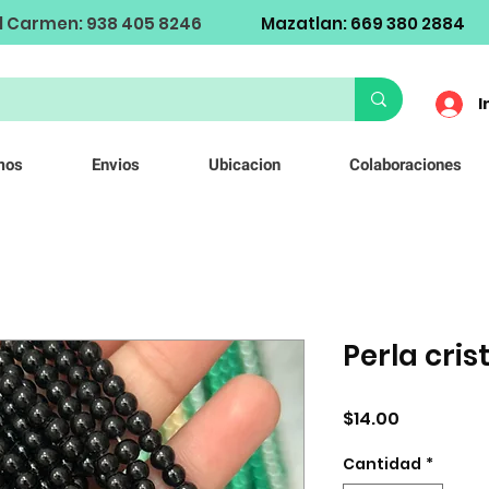
l Carmen: 938 405 8246
Mazatlan: 669 380 2884
I
mos
Envios
Ubicacion
Colaboraciones
Perla cri
Precio
$14.00
Cantidad
*