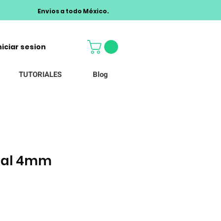
Envios a todo México.
niciar sesion
TUTORIALES
Blog
stal 4mm