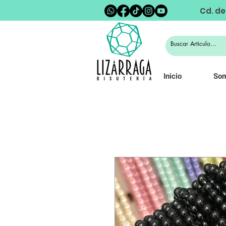
Cd. de
Inicio
So