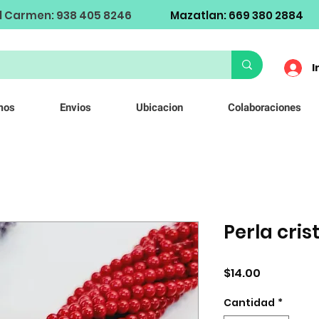
l Carmen: 938 405 8246
Mazatlan: 669 380 2884
I
mos
Envios
Ubicacion
Colaboraciones
Perla cri
Precio
$14.00
Cantidad
*