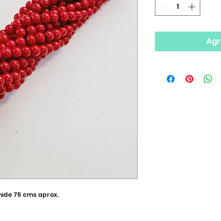
Agr
mide 75 cms aprox.