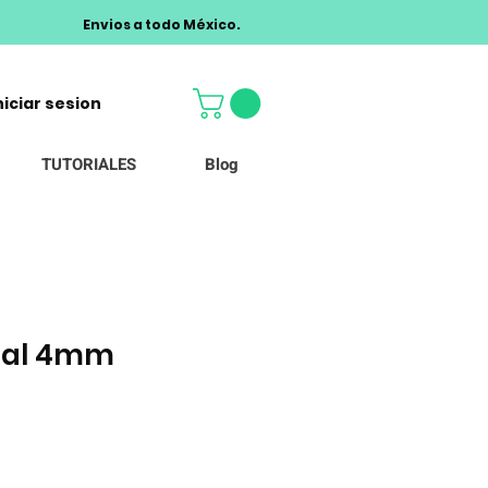
Envios a todo México.
niciar sesion
TUTORIALES
Blog
stal 4mm