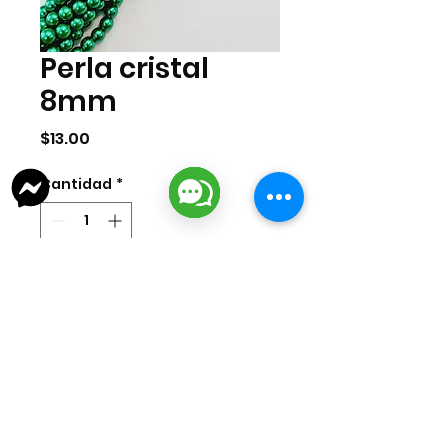
Perla cristal
8mm
Precio
$13.00
Cantidad
*
Agregar al carrito
Perla cristal de 8mm. Cada tira
mide 75 cms aprox.
lizarragabisuteria@gmail.com
Misión Colonial #39 | Fracc. Puerta de Hierro | Ciudad del Carmen,
Campeche, México