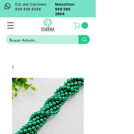
Cd. del Carmen:
Mazatlan:
938 405 8246
669 380
2884