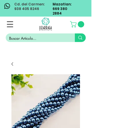
Cd. del Carmen:
Mazatlan:
938 405 8246
669 380
2884