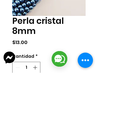
Perla cristal
8mm
Precio
$13.00
Cantidad
*
Agregar al carrito
Perla cristal de 8mm. Cada tira
mide 75 cms aprox.
lizarragabisuteria@gmail.com
Misión Colonial #39 | Fracc. Puerta de Hierro | Ciudad del Carmen,
Campeche, México