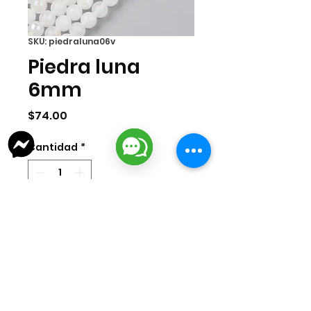
SKU: piedraluna06v
Piedra luna
6mm
Precio
$74.00
Cantidad
*
Agregar al carrito
Tira de piedra luna en 6mm, tono
blanco claro.