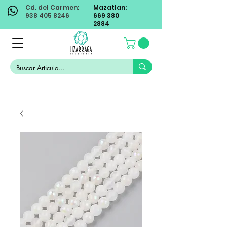
Cd. del Carmen:
Mazatlan:
938 405 8246
669 380
2884