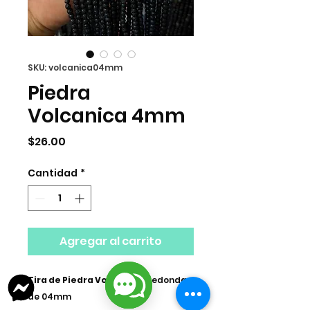
SKU: volcanica04mm
Piedra
Volcanica 4mm
Precio
$26.00
Cantidad
*
Agregar al carrito
Tira de Piedra Volcanica,
redonda
de 04mm