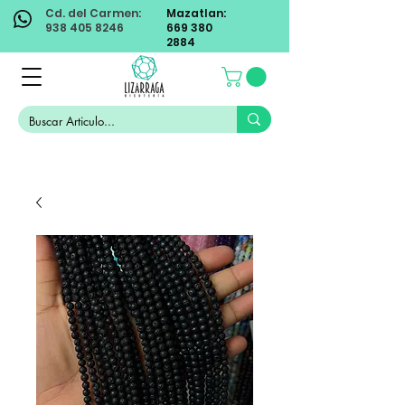
Cd. del Carmen:
Mazatlan:
938 405 8246
669 380
2884