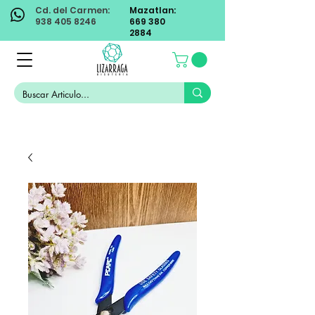
Cd. del Carmen:
Mazatlan:
938 405 8246
669 380
2884