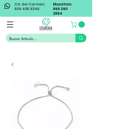
Cd. del Carmen:
Mazatlan:
938 405 8246
669 380
2884