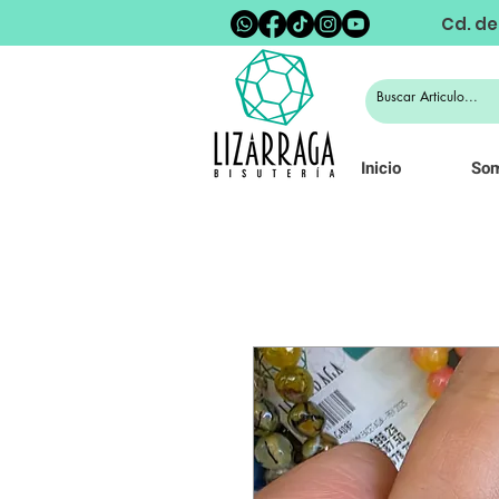
Cd. de
Inicio
So