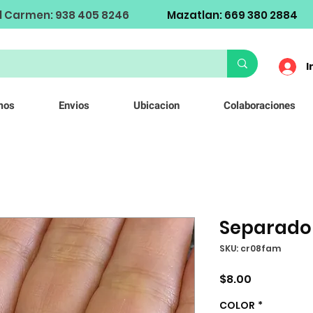
l Carmen: 938 405 8246
Mazatlan: 669 380 2884
I
mos
Envios
Ubicacion
Colaboraciones
Separado
SKU: cr08fam
Precio
$8.00
COLOR
*