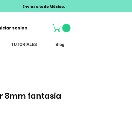
Envios a todo México.
niciar sesion
TUTORIALES
Blog
r 8mm fantasia