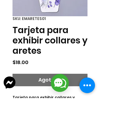
SKU: EMARETES01
Tarjeta para
exhibir collares y
aretes
Precio
$18.00
Agotado
Tarjeta para exhibir collares y
aretes con perforacion.
Contenido
10 pzas por paquete.