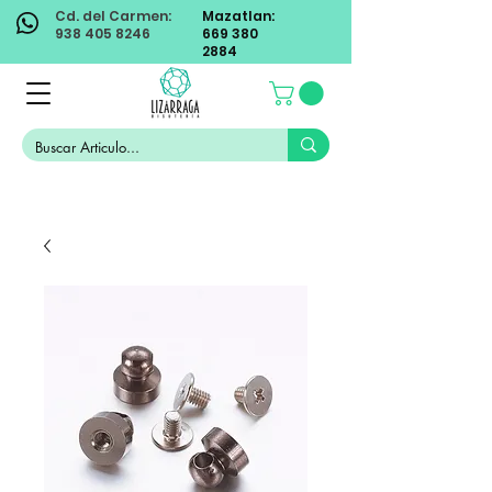
Cd. del Carmen:
Mazatlan:
938 405 8246
669 380
2884