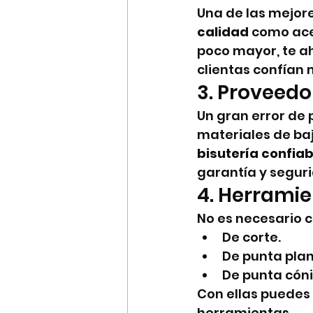
Una de las mejore
calidad
 como ace
poco mayor, te ah
clientas confían m
3. Proveedo
Un gran error de 
materiales de baj
bisutería confiab
garantía y segur
4. Herramien
No es necesario c
De corte.
De punta plan
De punta cóni
Con ellas puedes 
herramientas.