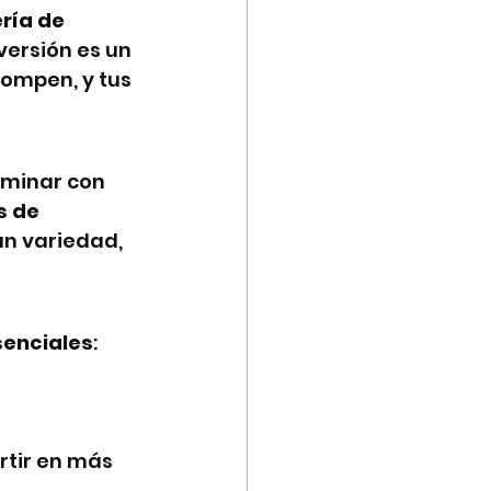
ría de 
versión es un 
ompen, y tus 
rminar con 
 de 
an variedad, 
senciales
:
rtir en más 