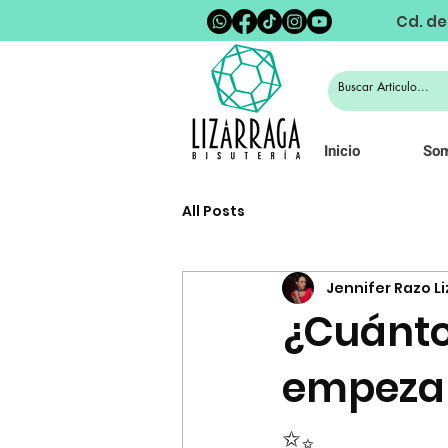
Cd. de
Inicio
So
All Posts
Jennifer Razo L
¿Cuánto
empezar
✨