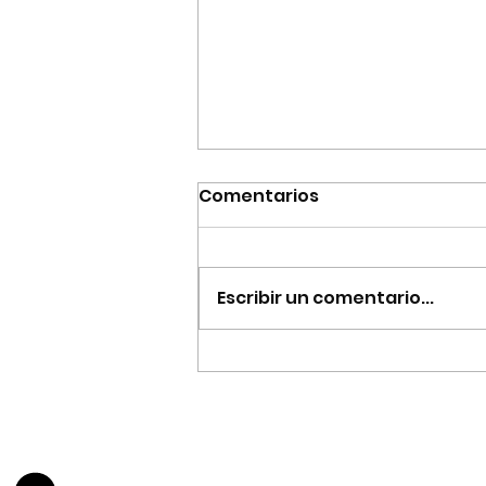
Comentarios
Escribir un comentario...
✂️ Desarmar para
mejorar: El arte de
equivocarte sin perder la
paciencia