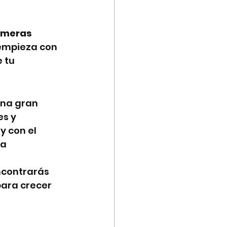
rimeras 
empieza con 
 tu 
una gran 
s y 
 con el 
a 
encontrarás 
ara crecer 