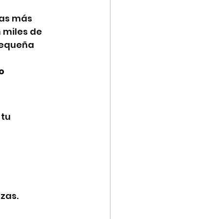
mas más 
miles de 
pequeña 
o 
tu 
ezas.