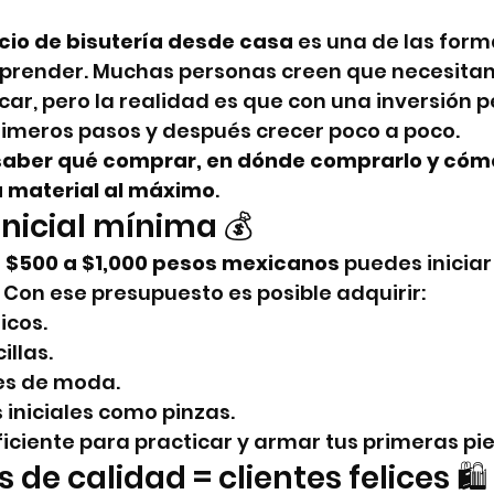
cio de bisutería desde casa
 es una de las for
prender. Muchas personas creen que necesitan 
ar, pero la realidad es que con una inversión 
rimeros pasos y después crecer poco a poco.
saber qué comprar, en dónde comprarlo y cóm
 material al máximo
.
 inicial mínima 💰
 
$500 a $1,000 pesos mexicanos
 puedes iniciar 
Con ese presupuesto es posible adquirir:
icos.
llas.
es de moda.
iniciales como pinzas.
uficiente para practicar y armar tus primeras pi
s de calidad = clientes felices 🛍️