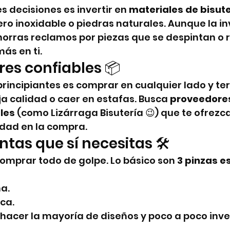
s decisiones es invertir en 
materiales de bisute
ro inoxidable o piedras naturales. Aunque la in
orras reclamos por piezas que se despintan o r
ás en ti.
res confiables 📦
principiantes es comprar en cualquier lado y te
a calidad o caer en estafas. Busca 
proveedores
les
 (como Lizárraga Bisutería 😉) que te ofrezc
idad en la compra.
tas que sí necesitas 🛠️
omprar todo de golpe. Lo básico son 
3 pinzas e
a.
ca.
hacer la mayoría de diseños y poco a poco inve