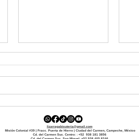
😱 No vas a creer cómo
🤫 E
se veían mis accesorios
cas
cuando empecé (La
puer
lizarragabisuteria@gmail.com
prueba de que la
Misión Colonial #39 | Fracc. Puerta de Hierro | Ciudad del Carmen, Campeche, México
Cd. del Carmen Suc. Centro: : +52 938 181 3856
práctica hace magia)
Cd. del Carmen Suc. San Miguel: +52 938 405 8246