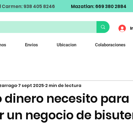
l Carmen: 938 405 8246
Mazatlan: 669 380 2884
I
mos
Envios
Ubicacion
Colaboraciones
izarraga
7 sept 2025
2 min de lectura
 dinero necesito para
 un negocio de bisuter