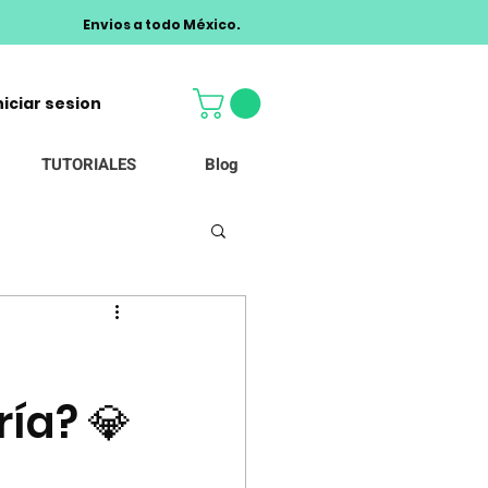
Envios a todo México.
niciar sesion
TUTORIALES
Blog
ía? 💎