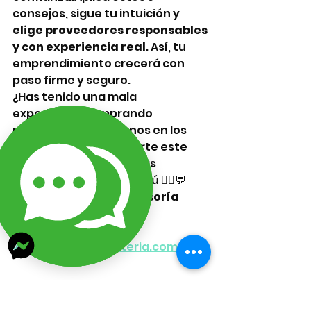
consejos, sigue tu intuición y 
elige proveedores responsables 
y con experiencia real
. Así, tu 
emprendimiento crecerá con 
paso firme y seguro.
¿Has tenido una mala 
experiencia comprando 
materiales? Cuéntanos en los 
comentarios y comparte este 
blog para ayudar a otras 
emprendedoras como tú 🙋‍♀️💬
✅ 
Compra segura, asesoría 
personalizada y envío 
garantizado en:
👉 
www.lizarragabisuteria.com