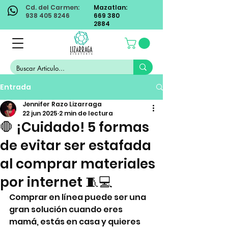
Cd. del Carmen:
Mazatlan:
938 405 8246
669 380
2884
Entrada
Jennifer Razo Lizarraga
22 jun 2025
2 min de lectura
🛑 ¡Cuidado! 5 formas
de evitar ser estafada
al comprar materiales
por internet 🧵💻
Comprar en línea puede ser una 
gran solución cuando eres 
mamá, estás en casa y quieres 