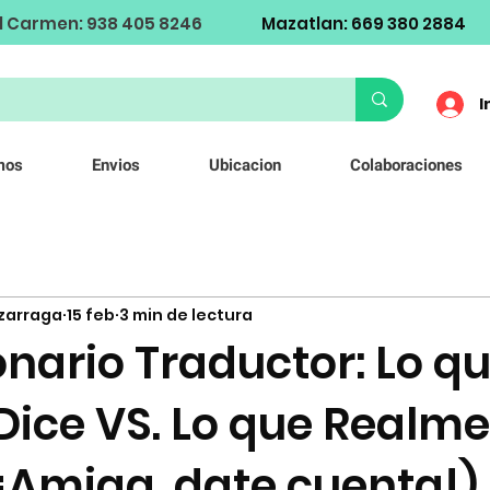
l Carmen: 938 405 8246
Mazatlan: 669 380 2884
I
mos
Envios
Ubicacion
Colaboraciones
izarraga
15 feb
3 min de lectura
onario Traductor: Lo qu
Dice VS. Lo que Realm
¡Amiga, date cuenta!) 