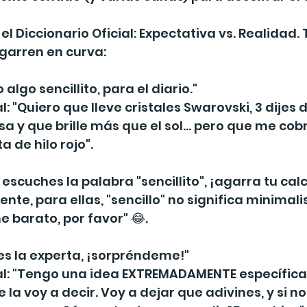
el Diccionario Oficial: Expectativa vs. Realidad
garren en curva:
o algo sencillito, para el diario."
: "Quiero que lleve cristales Swarovski, 3 dijes 
 y que brille más que el sol... pero que me cob
a de hilo rojo".
 escuches la palabra "sencillito", ¡agarra tu cal
e, para ellas, "sencillo" no significa minimalist
e barato, por favor" 😂.
res la experta, ¡sorpréndeme!"
al: "Tengo una idea EXTREMADAMENTE específica
 la voy a decir. Voy a dejar que adivines, y si no 