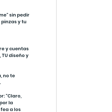
me" sin pedir 
 pinzas y tu 
re y cuentas 
 TU diseño y 
, no te 
.
: "Claro, 
or la 
fea a los 