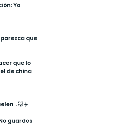
ión: Yo 
e parezca que 
cer que lo 
el de china 
len". 🐷✈️
 No guardes 
!