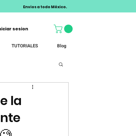
Envios a todo México.
niciar sesion
TUTORIALES
Blog
e la
ente
🧐