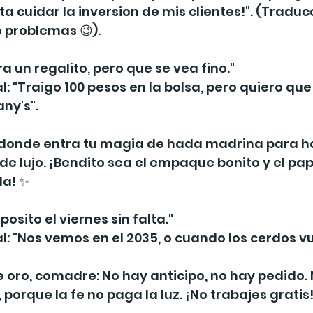
ta cuidar la inversion de mis clientes!". (Traducc
 problemas 😉).
ara un regalito, pero que se vea fino."
l: "Traigo 100 pesos en la bolsa, pero quiero qu
ny's".
s donde entra tu magia de hada madrina para ha
e lujo. ¡Bendito sea el empaque bonito y el pap
la! ✨
posito el viernes sin falta."
l: "Nos vemos en el 2035, o cuando los cerdos vue
de oro, comadre: No hay anticipo, no hay pedido.
porque la fe no paga la luz. ¡No trabajes gratis