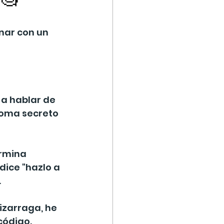
nar con un 
a hablar de 
ioma secreto 
ermina 
ice "hazlo a 
.
izarraga, he 
código.