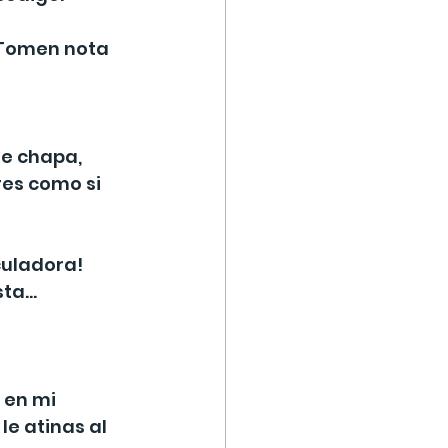
. Tomen nota 
de chapa, 
res como si 
culadora! 
a... 
 en mi 
le atinas al 