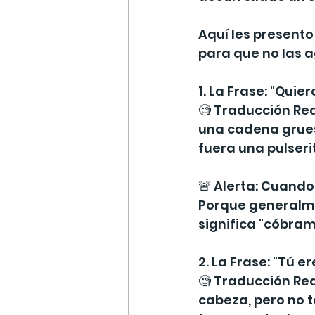
Aquí les presento 
para que no las a
1. La Frase: "Quier
🧐 Traducción Real
una cadena gruesa
fuera una pulserit
🚨 Alerta: Cuando
Porque generalment
significa "cóbram
2. La Frase: "Tú e
🧐 Traducción Re
cabeza, pero no te