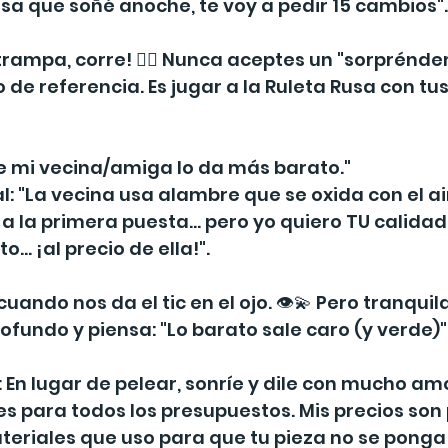
sa que soñé anoche, te voy a pedir 15 cambios".
 trampa, corre! 🏃‍♀️ Nunca aceptes un "sorprénde
de referencia. Es jugar a la Ruleta Rusa con tus
que mi vecina/amiga lo da más barato."
l: "La vecina usa alambre que se oxida con el ai
a la primera puesta... pero yo quiero TU calidad,
.. ¡al precio de ella!".
cuando nos da el tic en el ojo. 👁️💫 Pero tranquila
ofundo y piensa: "Lo barato sale caro (y verde)"
 En lugar de pelear, sonríe y dile con mucho amor
s para todos los presupuestos. Mis precios son p
teriales que uso para que tu pieza no se ponga 