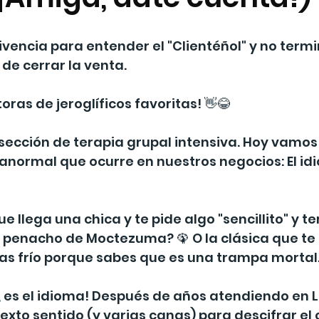
ivencia para entender el "Clientéñol" y no termi
s de cerrar la venta.
oras de jeroglíficos favoritas! 👋😂
sección de terapia grupal intensiva. Hoy vamos 
normal que ocurre en nuestros negocios: El id
 llega una chica y te pide algo "sencillito" y t
 penacho de Moctezuma? 🦚 O la clásica que te d
das frío porque sabes que es una trampa mortal
, es el idioma! Después de años atendiendo en L
exto sentido (y varias canas) para descifrar el 