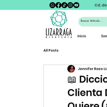
Cd. de
Inicio
So
All Posts
Jennifer Razo L
📖 Dicci
Clienta 
Quiere (