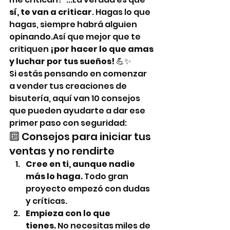
sí, te van a criticar
. Hagas lo que 
hagas, siempre habrá alguien 
opinando.Así que mejor que te 
critiquen 
¡por hacer lo que amas 
y luchar por tus sueños!
 💪✨
Si estás pensando en comenzar 
a vender tus creaciones de 
bisutería, aquí van 10 consejos 
que pueden ayudarte a dar ese 
primer paso con seguridad:
🔟 Consejos para iniciar tus 
ventas y no rendirte
Cree en ti, aunque nadie 
más lo haga.
 Todo gran 
proyecto empezó con dudas 
y críticas.
Empieza con lo que 
tienes.
 No necesitas miles de 