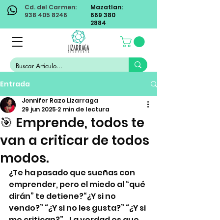
Cd. del Carmen:
Mazatlan:
938 405 8246
669 380
2884
Entrada
Jennifer Razo Lizarraga
29 jun 2025
2 min de lectura
🎯 Emprende, todos te
van a criticar de todos
modos.
¿Te ha pasado que sueñas con 
emprender, pero el miedo al “qué 
dirán” te detiene?“¿Y si no 
vendo?” “¿Y si no les gusta?” “¿Y si 
me critican?”...La verdad es que 