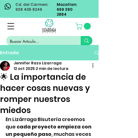
Cd. del Carmen:
Mazatlan:
938 405 8246
669 380
2884
Entrada
Jennifer Razo Lizarraga
12 oct 2025
2 min de lectura
🌟 La importancia de
hacer cosas nuevas y
romper nuestros
miedos
En Lizárraga Bisutería creemos 
que 
cada proyecto empieza con 
un pequeño paso
, muchas veces 