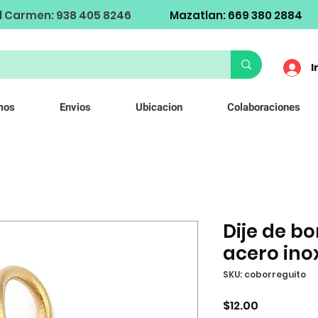
l Carmen: 938 405 8246
Mazatlan: 669 380 2884
I
mos
Envios
Ubicacion
Colaboraciones
Dije de bo
acero ino
SKU: coborreguito
Precio
$12.00