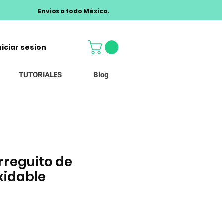
Envios a todo México.
niciar sesion
TUTORIALES
Blog
rreguito de
xidable