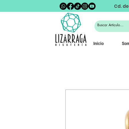
Cd. de
Inicio
So