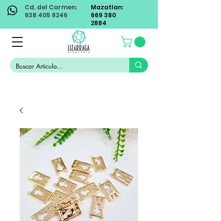
Cd. del Carmen:
Mazatlan:
938 405 8246
669 380
2884