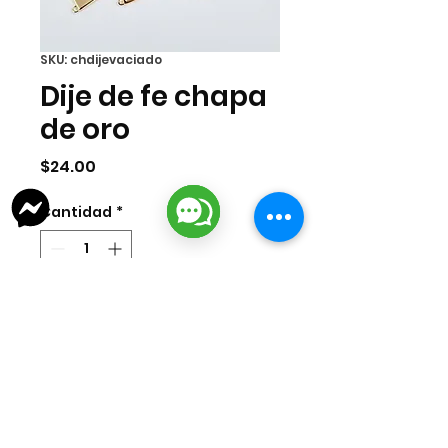
SKU: chdijevaciado
Dije de fe chapa
de oro
Precio
$24.00
Cantidad
*
Agregar al carrito
Dije de fe en chapa de oro
nacional 14k. Medida 25mm.