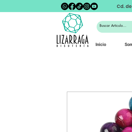
Cd. de
Inicio
So