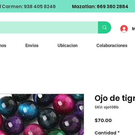
l Carmen: 938 405 8246
Mazatlan: 669 380 2884
I
mos
Envios
Ubicacion
Colaboraciones
Ojo de ti
SKU: ojot08b
Precio
$70.00
Cantidad
*