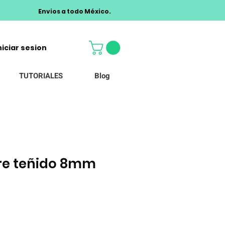
Envios a todo México.
niciar sesion
TUTORIALES
Blog
gre teñido 8mm