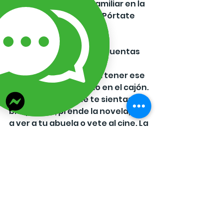
robarte la herencia familiar en la 
bolsa del pantalón! 😂 Pórtate 
bien.
✨ ¡A trabajar, que esas cuentas 
no pagan renta!
Ya no hay excusa para tener ese 
material secuestrado en el cajón. 
La próxima vez que te sientas 
bloqueada, prende la novela, ve 
a ver a tu abuela o vete al cine. La 
inspiración está en todos lados, 
solo tienes que dejar de sufrir y 
empezar a observar.
👇 ¡Confiesa en los comentarios! 
¿Tú también tienes una "Caja de 
la Vergüenza" con material que 
compraste y nunca usaste? 