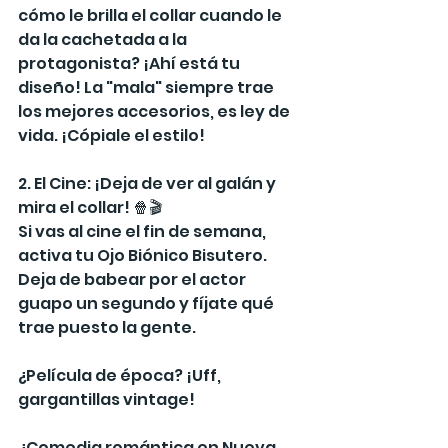
cómo le brilla el collar cuando le 
da la cachetada a la 
protagonista? ¡Ahí está tu 
diseño! La "mala" siempre trae 
los mejores accesorios, es ley de 
vida. ¡Cópiale el estilo!
2. El Cine: ¡Deja de ver al galán y 
mira el collar! 🍿🎬
Si vas al cine el fin de semana, 
activa tu Ojo Biónico Bisutero. 
Deja de babear por el actor 
guapo un segundo y fíjate qué 
trae puesto la gente.
¿Película de época? ¡Uff, 
gargantillas vintage!
¿Comedia romántica en Nueva 