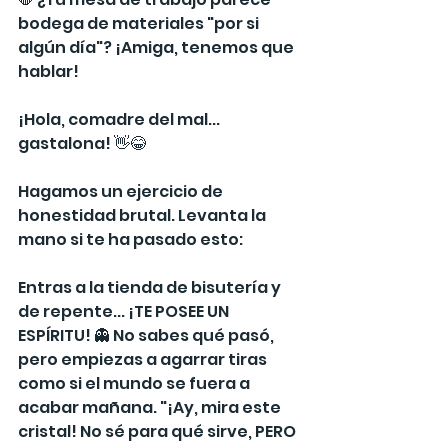
bodega de materiales "por si 
algún día"? ¡Amiga, tenemos que 
hablar!
¡Hola, comadre del mal... 
gastalona! 👋😂
Hagamos un ejercicio de 
honestidad brutal. Levanta la 
mano si te ha pasado esto:
Entras a la tienda de bisutería y 
de repente... ¡TE POSEE UN 
ESPÍRITU! 👻 No sabes qué pasó, 
pero empiezas a agarrar tiras 
como si el mundo se fuera a 
acabar mañana. "¡Ay, mira este 
cristal! No sé para qué sirve, PERO 