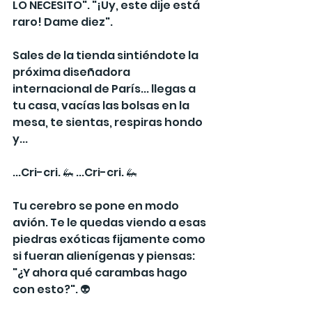
LO NECESITO". "¡Uy, este dije está 
raro! Dame diez".
Sales de la tienda sintiéndote la 
próxima diseñadora 
internacional de París... llegas a 
tu casa, vacías las bolsas en la 
mesa, te sientas, respiras hondo 
y...
...Cri-cri. 🦗 ...Cri-cri. 🦗
Tu cerebro se pone en modo 
avión. Te le quedas viendo a esas 
piedras exóticas fijamente como 
si fueran alienígenas y piensas: 
"¿Y ahora qué carambas hago 
con esto?". 👽