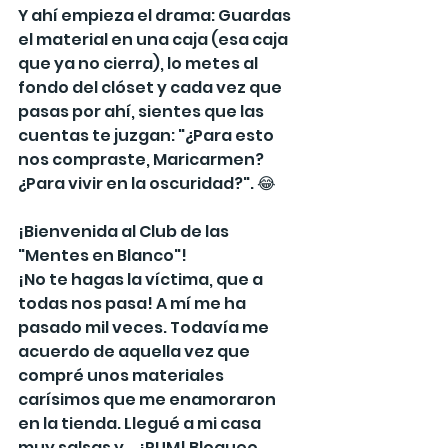
Y ahí empieza el drama: Guardas 
el material en una caja (esa caja 
que ya no cierra), lo metes al 
fondo del clóset y cada vez que 
pasas por ahí, sientes que las 
cuentas te juzgan: "¿Para esto 
nos compraste, Maricarmen? 
¿Para vivir en la oscuridad?". 😂
¡Bienvenida al Club de las 
"Mentes en Blanco"!
¡No te hagas la víctima, que a 
todas nos pasa! A mí me ha 
pasado mil veces. Todavía me 
acuerdo de aquella vez que 
compré unos materiales 
carísimos que me enamoraron 
en la tienda. Llegué a mi casa 
muy salsas y... ¡PUM! Bloqueo 