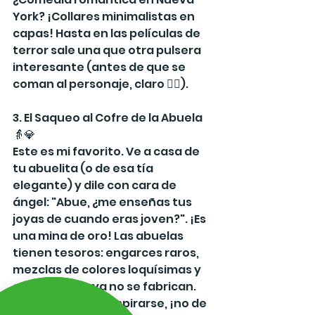
York? ¡Collares minimalistas en 
capas! Hasta en las películas de 
terror sale una que otra pulsera 
interesante (antes de que se 
coman al personaje, claro 🧟‍♀️).
3. El Saqueo al Cofre de la Abuela 
👵💎
Este es mi favorito. Ve a casa de 
tu abuelita (o de esa tía 
elegante) y dile con cara de 
ángel: "Abue, ¿me enseñas tus 
joyas de cuando eras joven?". ¡Es 
una mina de oro! Las abuelas 
tienen tesoros: engarces raros, 
mezclas de colores loquísimas y 
cadenas que ya no se fabrican. 
Ojo: Se trata de inspirarse, ¡no de 