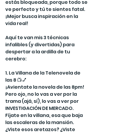
estás bloqueada, porque todo se 
ve perfecto y tú te sientes fatal. 
¡Mejor busca inspiración en la 
vida real!
Aquí te van mis 3 técnicas 
infalibles (y divertidas) para 
despertar a la ardilla de tu 
cerebro:
1. La Villana de la Telenovela de 
las 8 📺💅
¡Avientate la novela de las 8pm! 
Pero ojo, no lo vas a ver por la 
trama (ajá, sí), lo vas a ver por 
INVESTIGACIÓN DE MERCADO. 
Fíjate en la villana, esa que baja 
las escaleras de la mansión. 
¿Viste esos aretazos? ¿Viste 