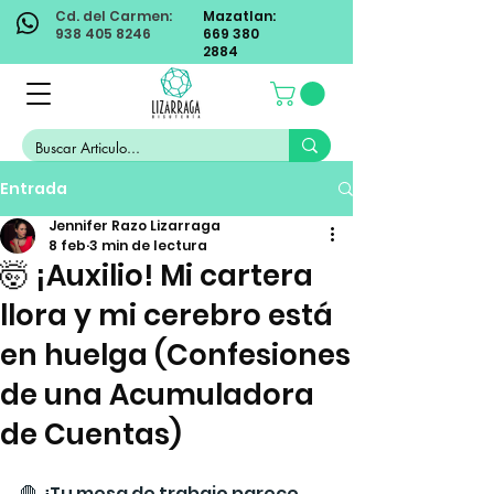
Cd. del Carmen:
Mazatlan:
938 405 8246
669 380
2884
Entrada
Jennifer Razo Lizarraga
8 feb
3 min de lectura
🤯 ¡Auxilio! Mi cartera
llora y mi cerebro está
en huelga (Confesiones
de una Acumuladora
de Cuentas)
🛑 ¿Tu mesa de trabajo parece 