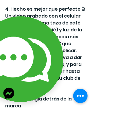
4. Hecho es mejor que perfecto 🎬
Un video grabado con el celular 
sostenido por una taza de café 
(porque no hay tripié) y luz de la 
ventana, vende mil veces más 
que el video "perfecto" que 
nunca te animaste a publicar. 
Lánzate. El primer video va a dar 
pena, el segundo menos, y para 
el décimo ya vas a andar hasta 
mandando saludos a tu club de 
fans.
💖 Eres la magia detrás de la 
marca
Nadie puede vender tus 
creaciones con tanta pasión 
como tú. Eres una mamá, una 