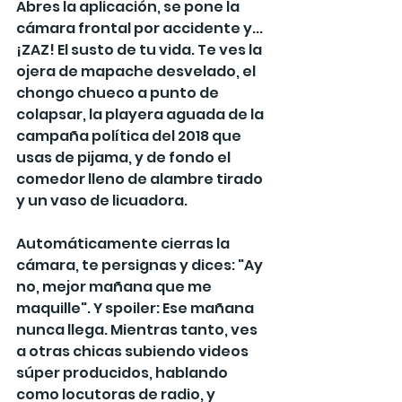
Abres la aplicación, se pone la 
cámara frontal por accidente y... 
¡ZAZ! El susto de tu vida. Te ves la 
ojera de mapache desvelado, el 
chongo chueco a punto de 
colapsar, la playera aguada de la 
campaña política del 2018 que 
usas de pijama, y de fondo el 
comedor lleno de alambre tirado 
y un vaso de licuadora.
Automáticamente cierras la 
cámara, te persignas y dices: "Ay 
no, mejor mañana que me 
maquille". Y spoiler: Ese mañana 
nunca llega. Mientras tanto, ves 
a otras chicas subiendo videos 
súper producidos, hablando 
como locutoras de radio, y 