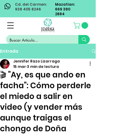
Cd. del Carmen:
Mazatlan:
938 405 8246
669 380
2884
Entrada
Jennifer Razo Lizarraga
15 mar
3 min de lectura
🎬 "Ay, es que ando en
facha": Cómo perderle
el miedo a salir en
video (y vender más
aunque traigas el
chongo de Doña