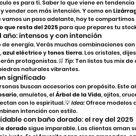
culo es para ti. Saber lo que viene en tendencia
 y vender con más intención. Y como en 
Lizárra
e vamos un paso adelante, hoy te compartimos 
o que resta del 2025
 para que prepares tu stock
el año: intensos y con intención
no de energía. Verás muchas combinaciones con
, 
azul eléctrico
 y 
tonos tierra
. Los cristales, dij
serán protagonistas.🛒 
Tip:
 Ten listos tus mix de 
piedras naturales vibrantes.
on significado
sonas buscan accesorios con propósito. Este a
osario
, amuletos, el 
Árbol de la Vida
, ojitos, cruc
ctan con lo espiritual.💡 
Idea:
 Ofrece modelos 
mbinen intención con estilo.
xidable con baño dorado: el rey del 2025
le dorado
 sigue imparable. Las clientas aman su 