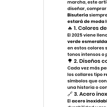
marcha, este artí
diseñar, comprar
Bisutería
 siempr
estará de moda l
🔥 1. Colores d
El 2025 viene lle
verde esmeralda
en estos colores 
tonos intensos o 
🌳 2. Diseños c
Cada vez más per
los collares tipo 
r
símbolos que cone
una historia o co
🔗 3. Acero ino
El 
acero inoxidab