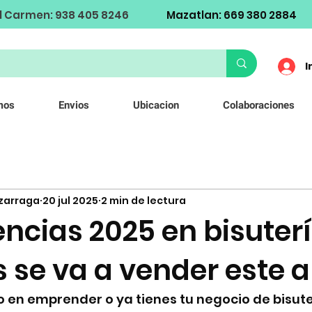
l Carmen: 938 405 8246
Mazatlan: 669 380 2884
I
mos
Envios
Ubicacion
Colaboraciones
izarraga
20 jul 2025
2 min de lectura
ncias 2025 en bisuterí
 se va a vender este 
 en emprender o ya tienes tu negocio de bisute