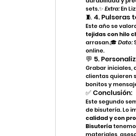
durabilidad y pre
sets.✨ 
Extra:
 En L
🧵 4. Pulseras
Este año se valor
tejidas con hilo c
arrasan.🎓 
Dato:
 
online.
💬 5. Personali
Grabar iniciales,
clientas quieren s
bonitos y mensaj
✅ Conclusión:
Este segundo seme
de bisutería. Lo 
calidad y con p
Bisutería
 tenemos
materiales, aseso