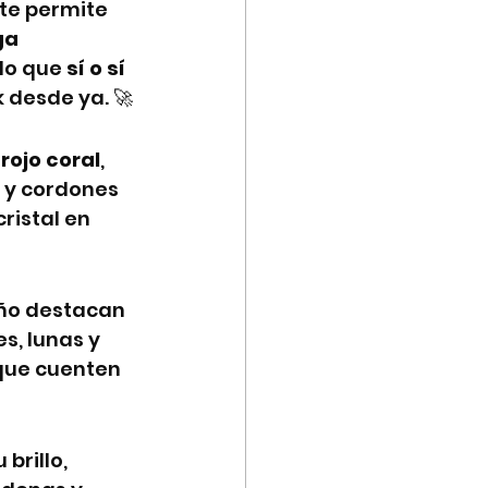
 te permite 
ga 
lo que 
sí o sí 
 desde ya. 🚀
 
rojo coral
, 
es y cordones 
cristal en 
ño destacan 
es, lunas y 
que cuenten 
brillo, 