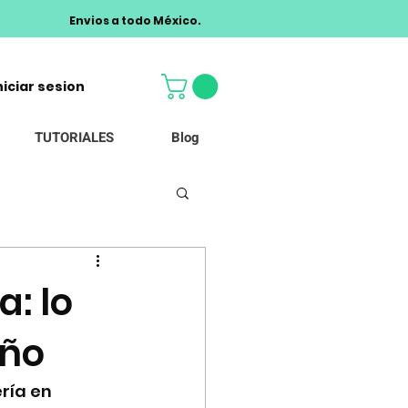
Envios a todo México.
niciar sesion
TUTORIALES
Blog
a: lo
año
ría en 