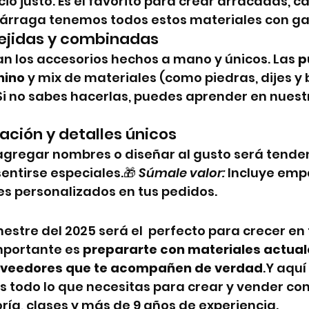
cio justo. Es el favorito para crear arracadas, c
izárraga tenemos todos estos materiales con ga
 tejidas y combinadas
an los accesorios hechos a mano y únicos. Las 
p
hino
 y mix de materiales (como piedras, dijes y 
Si no sabes hacerlas, puedes aprender en nuest
zación y detalles únicos
 agregar nombres o diseñar al gusto será tenden
entirse especiales.🎁 
Súmale valor:
 Incluye emp
es personalizados en tus pedidos.
stre del 2025 será el  perfecto para crecer en 
importante es 
prepararte con materiales actuale
roveedores que te acompañen de verdad
.Y aquí
 todo lo que necesitas para crear y vender con
ría, clases y más de 9 años de experiencia.