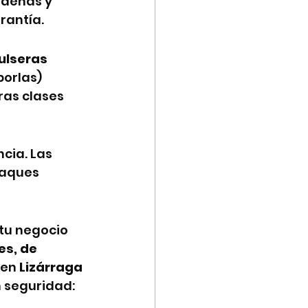
adenas y 
rantía.
ulseras 
borlas) 
ras clases 
cia. Las 
aques 
tu negocio 
s, de 
 en 
Lizárraga 
 seguridad: 