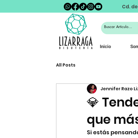
Cd. de
Inicio
So
All Posts
Jennifer Razo L
💎 Tende
que más
Si estás pensando