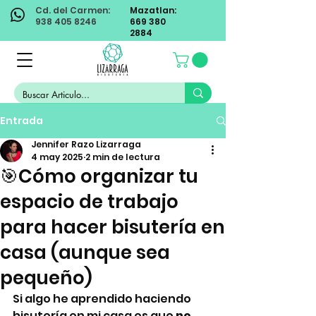
Cd. del Carmen:
Mazatlan:
938 405 8246
669 380
2884
Entrada
Jennifer Razo Lizarraga
4 may 2025
2 min de lectura
🎯Cómo organizar tu
espacio de trabajo
para hacer bisutería en
casa (aunque sea
pequeño)
Si algo he aprendido haciendo 
bisutería en mi casa es que 
no 