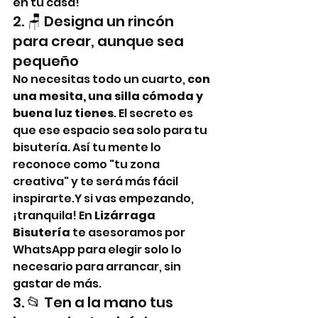
en tu casa!
2. 🪑 Designa un rincón 
para crear, aunque sea 
pequeño
No necesitas todo un cuarto, 
con 
una mesita, una silla cómoda y 
buena luz tienes
. El secreto es 
que ese espacio sea solo para tu 
bisutería. Así tu mente lo 
reconoce como "tu zona 
creativa" y te será más fácil 
inspirarte.Y si vas empezando, 
¡tranquila! En 
Lizárraga 
Bisutería
 te asesoramos por 
WhatsApp para elegir solo lo 
necesario para arrancar, sin 
gastar de más.
3. 📂 Ten a la mano tus 