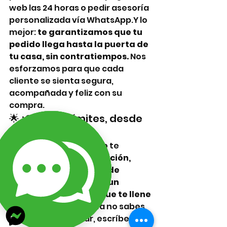
web las 24 horas o pedir asesoría 
personalizada vía WhatsApp.Y lo 
mejor: 
te garantizamos que tu 
pedido llega hasta la puerta de 
tu casa, sin contratiempos.
 Nos 
esforzamos para que cada 
cliente se sienta segura, 
acompañada y feliz con su 
compra.
🌟 ¡Crea sin límites, desde 
donde estés!
No dejes que el espacio te 
detenga. 
Con organización, 
asesoría y materiales de 
calidad, puedes crear un 
negocio desde casa que te llene 
de orgullo
.Y si todavía no sabes 
por dónde empezar, escríbenos. 