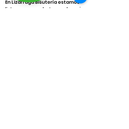
En Lizárraga Bisutería estamos 
listas para ayudarte, con la mejor 
atención, garantía y experiencia 
en el mundo de la bisutería 
artesanal.
Esto era mi taller de Bisuteria en 2019.