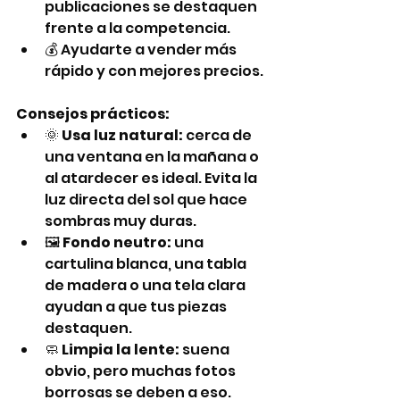
publicaciones se destaquen 
frente a la competencia.
💰 Ayudarte a vender más 
rápido y con mejores precios.
Consejos prácticos:
🌞 
Usa luz natural:
 cerca de 
una ventana en la mañana o 
al atardecer es ideal. Evita la 
luz directa del sol que hace 
sombras muy duras.
🖼️ 
Fondo neutro:
 una 
cartulina blanca, una tabla 
de madera o una tela clara 
ayudan a que tus piezas 
destaquen.
🧼 
Limpia la lente:
 suena 
obvio, pero muchas fotos 
borrosas se deben a eso.