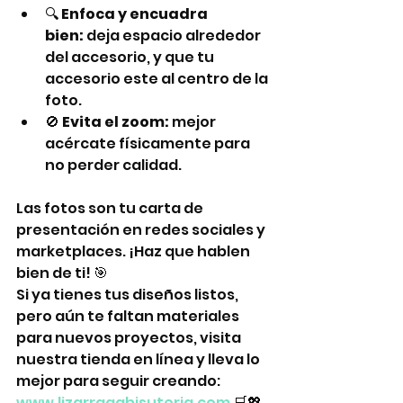
🔍 
Enfoca y encuadra 
bien:
 deja espacio alrededor 
del accesorio, y que tu 
accesorio este al centro de la 
foto.
🚫 
Evita el zoom:
 mejor 
acércate físicamente para 
no perder calidad.
Las fotos son tu carta de 
presentación en redes sociales y 
marketplaces. ¡Haz que hablen 
bien de ti! 🎯
Si ya tienes tus diseños listos, 
pero aún te faltan materiales 
para nuevos proyectos, visita 
nuestra tienda en línea y lleva lo 
mejor para seguir creando: 
www.lizarragabisuteria.com
 🛒💖