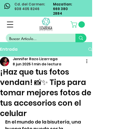
Cd. del Carmen:
Mazatlan:
938 405 8246
669 380
2884
Entrada
Jennifer Razo Lizarraga
8 jun 2025
1 min de lectura
¡Haz que tus fotos
vendan! 📸✨ Tips para
tomar mejores fotos de
tus accesorios con el
celular
En el mundo de la bisutería, una 
buena foto puede ser la 